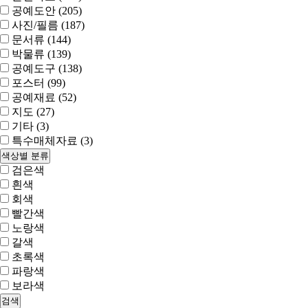
공예도안 (205)
사진/필름 (187)
문서류 (144)
박물류 (139)
공예도구 (138)
포스터 (99)
공예재료 (52)
지도 (27)
기타 (3)
특수매체자료 (3)
색상별 분류
검은색
흰색
회색
빨간색
노랑색
갈색
초록색
파랑색
보라색
검색