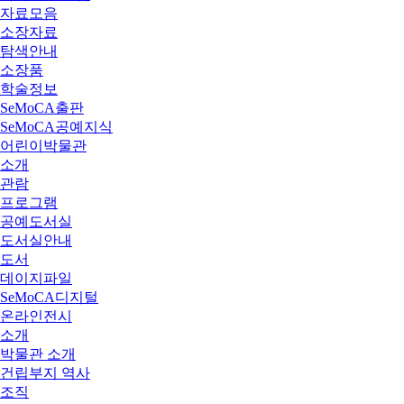
자료모음
소장자료
탐색안내
소장품
학술정보
SeMoCA출판
SeMoCA공예지식
어린이박물관
소개
관람
프로그램
공예도서실
도서실안내
도서
데이지파일
SeMoCA디지털
온라인전시
소개
박물관 소개
건립부지 역사
조직