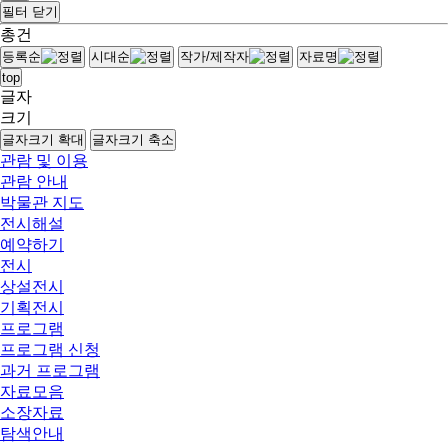
필터 닫기
총
건
등록순
시대순
작가/제작자
자료명
top
글자
크기
글자크기 확대
글자크기 축소
관람 및 이용
관람 안내
박물관 지도
전시해설
예약하기
전시
상설전시
기획전시
프로그램
프로그램 신청
과거 프로그램
자료모음
소장자료
탐색안내