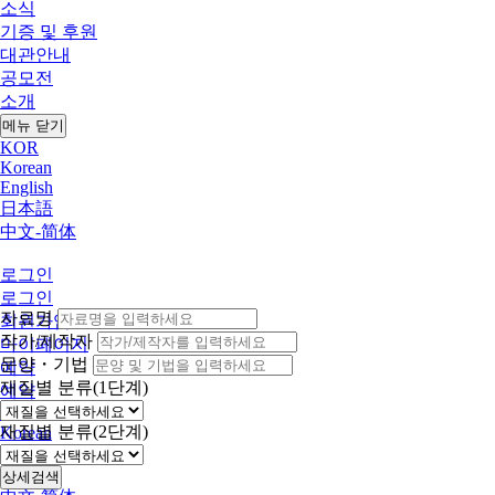
소식
기증 및 후원
대관안내
공모전
소개
메뉴 닫기
KOR
Korean
English
日本語
中文-简体
로그인
로그인
자료명
회원가입
작가/제작자
마이페이지
문양・기법
예약
재질별 분류(1단계)
예약
KOR
재질별 분류(2단계)
Korean
English
日本語
상세검색