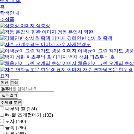
中文-简体
홈
탐색안내
소장품
삼층장
청동 은입사 향완
경혜인빈 상시호 죽책
자수 사계분경도
이택균이 그린 책가도 병풍
백자 청화 파초무늬 호
채용신이 그린 오계엽 초상
자수 연화당초문 현우경
표지
이전
다음
필터
검색
필터열기
상세검색
주제별 분류
나무와 칠 (224)
뼈·뿔·조개껍데기 (133)
도자 (440)
금속 (286)
섬유 (885)