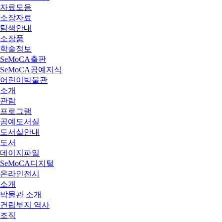
자료모음
소장자료
탐색안내
소장품
학술정보
SeMoCA출판
SeMoCA공예지식
어린이박물관
소개
관람
프로그램
공예도서실
도서실안내
도서
데이지파일
SeMoCA디지털
온라인전시
소개
박물관 소개
건립부지 역사
조직