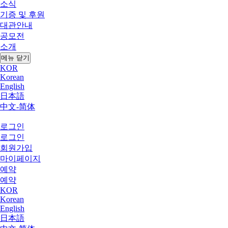
소식
기증 및 후원
대관안내
공모전
소개
메뉴 닫기
KOR
Korean
English
日本語
中文-简体
로그인
로그인
회원가입
마이페이지
예약
예약
KOR
Korean
English
日本語