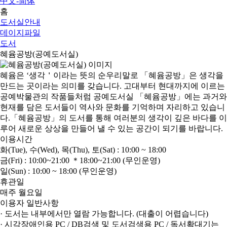
中文-简体
홈
도서실안내
데이지파일
도서
혜윰공방(공예도서실)
혜윰은 ‘생각＇이라는 뜻의 순우리말로 「혜윰공방」은 생각을
만드는 곳이라는 의미를 갖습니다. 고대부터 현대까지에 이르는
공예박물관의 작품들처럼 공예도서실 「혜윰공방」에는 과거와
현재를 담은 도서들이 역사와 문화를 기억하며 자리하고 있습니
다.「혜윰공방」의 도서를 통해 여러분의 생각이 깊은 바다를 이
루어 새로운 상상을 만들어 낼 수 있는 공간이 되기를 바랍니다.
이용시간
화(Tue), 수(Wed), 목(Thu), 토(Sat) : 10:00 ~ 18:00
금(Fri) : 10:00~21:00 ＊18:00~21:00 (무인운영)
일(Sun) : 10:00 ~ 18:00 (무인운영)
휴관일
매주 월요일
이용자 일반사항
· 도서는 내부에서만 열람 가능합니다. (대출이 어렵습니다)
· 시각장애인용 PC / DB검색 및 도서검색용 PC / 독서확대기는