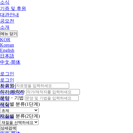
소식
기증 및 후원
대관안내
공모전
소개
메뉴 닫기
KOR
Korean
English
日本語
中文-简体
로그인
로그인
자료명
회원가입
작가/제작자
마이페이지
문양・기법
예약
재질별 분류(1단계)
예약
KOR
재질별 분류(2단계)
Korean
English
日本語
상세검색