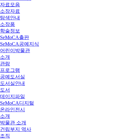
자료모음
소장자료
탐색안내
소장품
학술정보
SeMoCA출판
SeMoCA공예지식
어린이박물관
소개
관람
프로그램
공예도서실
도서실안내
도서
데이지파일
SeMoCA디지털
온라인전시
소개
박물관 소개
건립부지 역사
조직