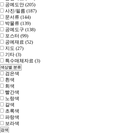
공예도안 (205)
사진/필름 (187)
문서류 (144)
박물류 (139)
공예도구 (138)
포스터 (99)
공예재료 (52)
지도 (27)
기타 (3)
특수매체자료 (3)
색상별 분류
검은색
흰색
회색
빨간색
노랑색
갈색
초록색
파랑색
보라색
검색