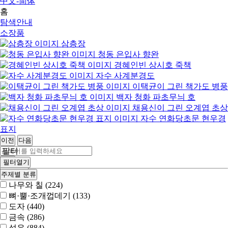
中文-简体
홈
탐색안내
소장품
삼층장
청동 은입사 향완
경혜인빈 상시호 죽책
자수 사계분경도
이택균이 그린 책가도 병풍
백자 청화 파초무늬 호
채용신이 그린 오계엽 초상
자수 연화당초문 현우경
표지
이전
다음
필터
검색
필터열기
상세검색
주제별 분류
나무와 칠 (224)
뼈·뿔·조개껍데기 (133)
도자 (440)
금속 (286)
섬유 (884)