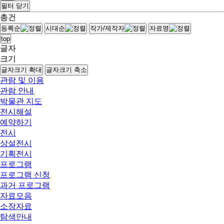
필터 닫기
총
건
등록순
시대순
작가/제작자
자료명
top
글자
크기
글자크기 확대
글자크기 축소
관람 및 이용
관람 안내
박물관 지도
전시해설
예약하기
전시
상설전시
기획전시
프로그램
프로그램 신청
과거 프로그램
자료모음
소장자료
탐색안내