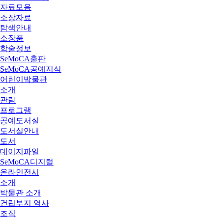
자료모음
소장자료
탐색안내
소장품
학술정보
SeMoCA출판
SeMoCA공예지식
어린이박물관
소개
관람
프로그램
공예도서실
도서실안내
도서
데이지파일
SeMoCA디지털
온라인전시
소개
박물관 소개
건립부지 역사
조직