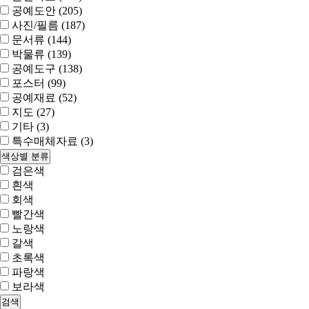
공예도안 (205)
사진/필름 (187)
문서류 (144)
박물류 (139)
공예도구 (138)
포스터 (99)
공예재료 (52)
지도 (27)
기타 (3)
특수매체자료 (3)
색상별 분류
검은색
흰색
회색
빨간색
노랑색
갈색
초록색
파랑색
보라색
검색