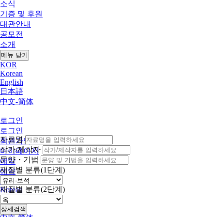
소식
기증 및 후원
대관안내
공모전
소개
메뉴 닫기
KOR
Korean
English
日本語
中文-简体
로그인
로그인
자료명
회원가입
작가/제작자
마이페이지
문양・기법
예약
재질별 분류(1단계)
예약
KOR
재질별 분류(2단계)
Korean
English
日本語
상세검색