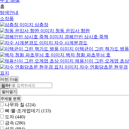
中文-简体
홈
탐색안내
소장품
삼층장
청동 은입사 향완
경혜인빈 상시호 죽책
자수 사계분경도
이택균이 그린 책가도 병풍
백자 청화 파초무늬 호
채용신이 그린 오계엽 초상
자수 연화당초문 현우경
표지
이전
다음
필터
검색
필터열기
상세검색
주제별 분류
나무와 칠 (224)
뼈·뿔·조개껍데기 (133)
도자 (440)
금속 (286)
섬유 (884)