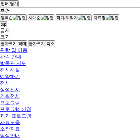
필터 닫기
총
건
등록순
시대순
작가/제작자
자료명
top
글자
크기
글자크기 확대
글자크기 축소
관람 및 이용
관람 안내
박물관 지도
전시해설
예약하기
전시
상설전시
기획전시
프로그램
프로그램 신청
과거 프로그램
자료모음
소장자료
탐색안내