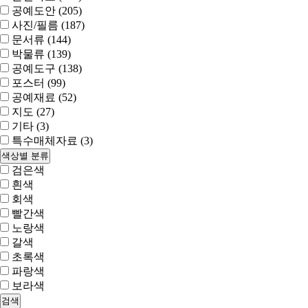
공예도안 (205)
사진/필름 (187)
문서류 (144)
박물류 (139)
공예도구 (138)
포스터 (99)
공예재료 (52)
지도 (27)
기타 (3)
특수매체자료 (3)
색상별 분류
검은색
흰색
회색
빨간색
노랑색
갈색
초록색
파랑색
보라색
검색