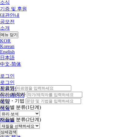
소식
기증 및 후원
대관안내
공모전
소개
메뉴 닫기
KOR
Korean
English
日本語
中文-简体
로그인
로그인
자료명
회원가입
작가/제작자
마이페이지
문양・기법
예약
재질별 분류(1단계)
예약
KOR
재질별 분류(2단계)
Korean
English
日本語
상세검색