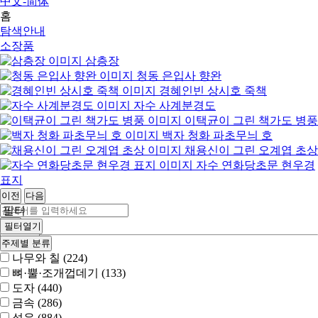
中文-简体
홈
탐색안내
소장품
삼층장
청동 은입사 향완
경혜인빈 상시호 죽책
자수 사계분경도
이택균이 그린 책가도 병풍
백자 청화 파초무늬 호
채용신이 그린 오계엽 초상
자수 연화당초문 현우경
표지
이전
다음
필터
검색
필터열기
상세검색
주제별 분류
나무와 칠 (224)
뼈·뿔·조개껍데기 (133)
도자 (440)
금속 (286)
섬유 (884)