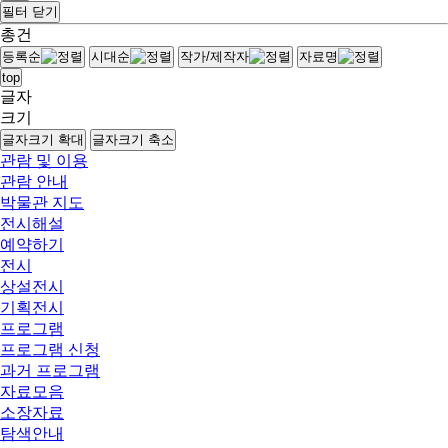
필터 닫기
총
건
등록순
시대순
작가/제작자
자료명
top
글자
크기
글자크기 확대
글자크기 축소
관람 및 이용
관람 안내
박물관 지도
전시해설
예약하기
전시
상설전시
기획전시
프로그램
프로그램 신청
과거 프로그램
자료모음
소장자료
탐색안내