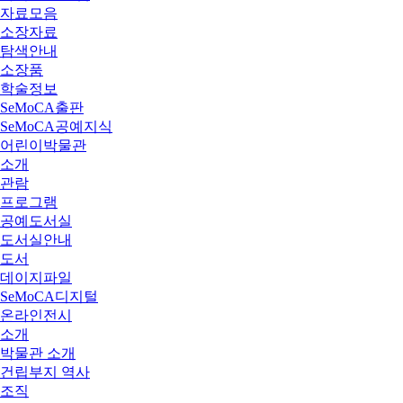
자료모음
소장자료
탐색안내
소장품
학술정보
SeMoCA출판
SeMoCA공예지식
어린이박물관
소개
관람
프로그램
공예도서실
도서실안내
도서
데이지파일
SeMoCA디지털
온라인전시
소개
박물관 소개
건립부지 역사
조직