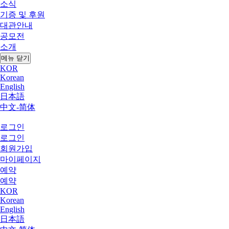
소식
기증 및 후원
대관안내
공모전
소개
메뉴 닫기
KOR
Korean
English
日本語
中文-简体
로그인
로그인
회원가입
마이페이지
예약
예약
KOR
Korean
English
日本語