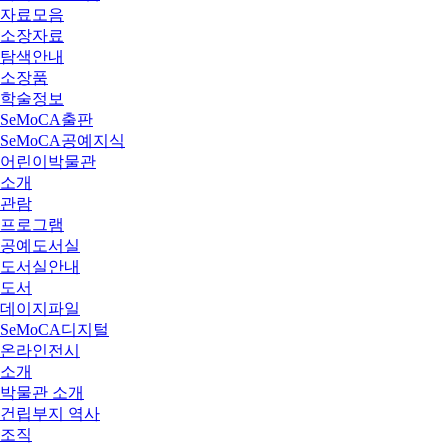
자료모음
소장자료
탐색안내
소장품
학술정보
SeMoCA출판
SeMoCA공예지식
어린이박물관
소개
관람
프로그램
공예도서실
도서실안내
도서
데이지파일
SeMoCA디지털
온라인전시
소개
박물관 소개
건립부지 역사
조직