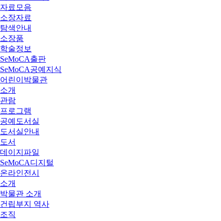
자료모음
소장자료
탐색안내
소장품
학술정보
SeMoCA출판
SeMoCA공예지식
어린이박물관
소개
관람
프로그램
공예도서실
도서실안내
도서
데이지파일
SeMoCA디지털
온라인전시
소개
박물관 소개
건립부지 역사
조직