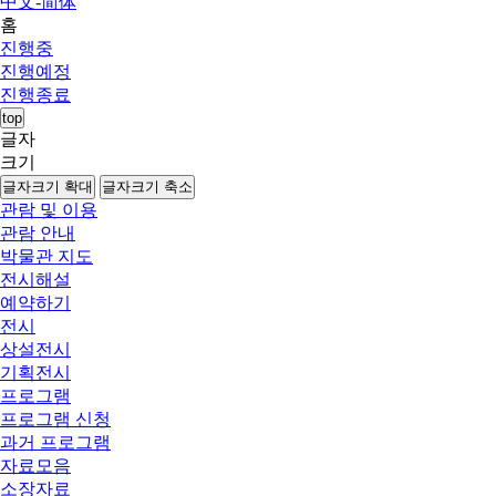
中文-简体
홈
진행중
진행예정
진행종료
top
글자
크기
글자크기 확대
글자크기 축소
관람 및 이용
관람 안내
박물관 지도
전시해설
예약하기
전시
상설전시
기획전시
프로그램
프로그램 신청
과거 프로그램
자료모음
소장자료