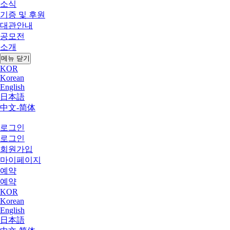
소식
기증 및 후원
대관안내
공모전
소개
메뉴 닫기
KOR
Korean
English
日本語
中文-简体
로그인
로그인
회원가입
마이페이지
예약
예약
KOR
Korean
English
日本語