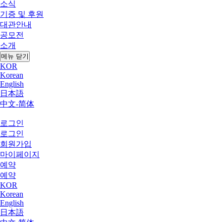
소식
기증 및 후원
대관안내
공모전
소개
메뉴 닫기
KOR
Korean
English
日本語
中文-简体
로그인
로그인
회원가입
마이페이지
예약
예약
KOR
Korean
English
日本語