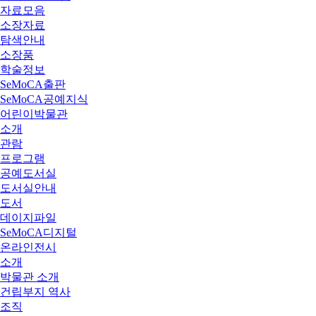
자료모음
소장자료
탐색안내
소장품
학술정보
SeMoCA출판
SeMoCA공예지식
어린이박물관
소개
관람
프로그램
공예도서실
도서실안내
도서
데이지파일
SeMoCA디지털
온라인전시
소개
박물관 소개
건립부지 역사
조직