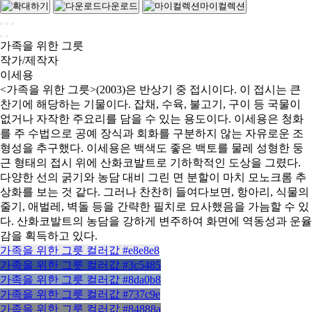
다운로드
마이컬렉션
가족을 위한 그릇
작가/제작자
이세용
<가족을 위한 그릇>(2003)은 반상기 중 접시이다. 이 접시는 큰
찬기에 해당하는 기물이다. 잡채, 수육, 불고기, 구이 등 국물이
없거나 자작한 주요리를 담을 수 있는 용도이다. 이세용은 청화
를 주 수법으로 공예 장식과 회화를 구분하지 않는 자유로운 조
형성을 추구했다. 이세용은 백색도 좋은 백토를 물레 성형한 둥
근 형태의 접시 위에 산화코발트로 기하학적인 도상을 그렸다.
다양한 선의 굵기와 농담 대비 그린 면 분할이 마치 모노크롬 추
상화를 보는 것 같다. 그러나 찬찬히 들여다보면, 항아리, 식물의
줄기, 애벌레, 벽돌 등을 간략한 필치로 묘사했음을 가늠할 수 있
다. 산화코발트의 농담을 강하게 변주하여 화면에 역동성과 운율
감을 획득하고 있다.
가족을 위한 그릇 컬러값 #e8e8e8
가족을 위한 그릇 컬러값 #3c5485
가족을 위한 그릇 컬러값 #8da0b8
가족을 위한 그릇 컬러값 #737c9e
가족을 위한 그릇 컬러값 #84888a