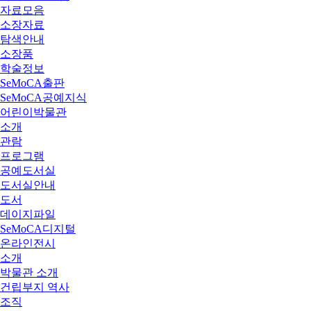
자료모음
소장자료
탐색안내
소장품
학술정보
SeMoCA출판
SeMoCA공예지식
어린이박물관
소개
관람
프로그램
공예도서실
도서실안내
도서
데이지파일
SeMoCA디지털
온라인전시
소개
박물관 소개
건립부지 역사
조직