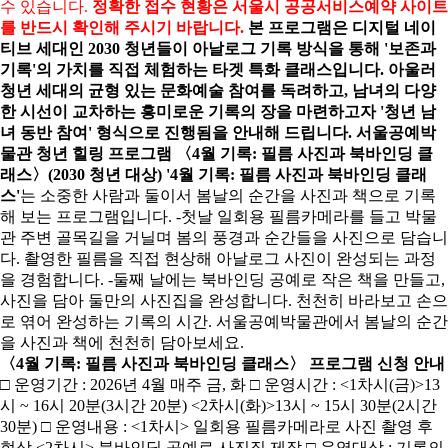
수 있습니다.
정확한 접수 현황은 서울시 공공서비스예약 사이트
를 반드시 확인해 주시기 바랍니다.
본 프로그램은 디지털 네이
티브 세대인 2030 청년들이 아날로그 기록 방식을 통해 '보존과
기록'의 가치를 직접 체험하는 타겟 특화 클래스입니다. 아울러
청년 세대의 균형 있는 문화예술 참여를 독려하고, 남녀의 다양
한 시선이 교차하는 흥미로운 기록의 장을 마련하고자 '청년 남
녀 동반 참여' 형식으로 진행됨을 안내해 드립니다.
서울공예박
물관 청년 힐링 프로그램 〈4월 기록: 필름 사진과 북바인딩 클
래스〉(2030 청년 대상)
'4월 기록: 필름 사진과 북바인딩 클래
스'
는 소중한 사람과 둘이서 봄날의 순간을 사진과 책으로 기록
해 보는 프로그램입니다. -첫날 일회용 필름카메라를 들고 박물
관 주변 골목길을 거닐며 봄의 풍경과 순간들을 사진으로 담습니
다. 촬영한 필름을 직접 현상해 아날로그 사진이 완성되는 과정
을 경험합니다. -둘째 날에는 북바인딩 공예로 작은 책을 만들고,
사진을 담아 둘만의 사진집을 완성합니다. 천천히 바라보고 손으
로 엮어 완성하는 기록의 시간. 서울공예박물관에서 봄날의 순간
을 사진과 책에 천천히 담아보세요.
〈4월 기록: 필름 사진과 북바인딩 클래스〉 프로그램 신청 안내
□ 운영기간 : 2026년 4월 매주 금, 화 □ 운영시간 : <1차시(금)>13
시 ~ 16시 20분(3시간 20분) <2차시(화)>13시 ~ 15시 30분(2시간
30분) □ 운영내용 : <1차시> 일회용 필름카메라로 사진 촬영 후
현상 <2차시> 북바인딩 공예로 사진집 제작 □ 운영대상 : 기록의