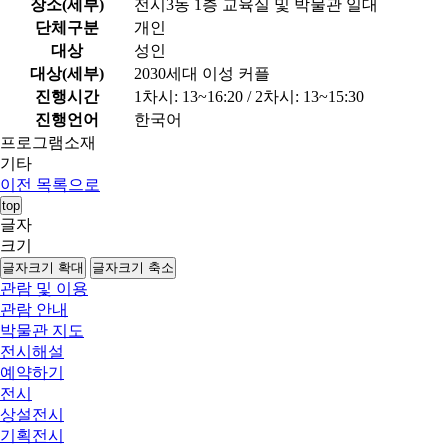
장소(세부)
전시3동 1층 교육실 및 박물관 일대
단체구분
개인
대상
성인
대상(세부)
2030세대 이성 커플
진행시간
1차시: 13~16:20 / 2차시: 13~15:30
진행언어
한국어
프로그램소재
기타
이전
목록으로
top
글자
크기
글자크기 확대
글자크기 축소
관람 및 이용
관람 안내
박물관 지도
전시해설
예약하기
전시
상설전시
기획전시