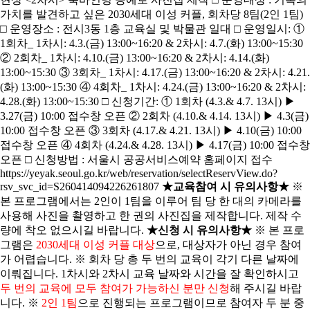
가치를 발견하고 싶은 2030세대 이성 커플, 회차당 8팀(2인 1팀)
□ 운영장소 : 전시3동 1층 교육실 및 박물관 일대 □ 운영일시: ①
1회차_ 1차시: 4.3.(금) 13:00~16:20 & 2차시: 4.7.(화) 13:00~15:30
② 2회차_ 1차시: 4.10.(금) 13:00~16:20 & 2차시: 4.14.(화)
13:00~15:30 ③ 3회차_ 1차시: 4.17.(금) 13:00~16:20 & 2차시: 4.21.
(화) 13:00~15:30 ④ 4회차_ 1차시: 4.24.(금) 13:00~16:20 & 2차시:
4.28.(화) 13:00~15:30 □ 신청기간: ① 1회차 (4.3.& 4.7. 13시) ▶
3.27(금) 10:00 접수창 오픈 ② 2회차 (4.10.& 4.14. 13시) ▶ 4.3(금)
10:00 접수창 오픈 ③ 3회차 (4.17.& 4.21. 13시) ▶ 4.10(금) 10:00
접수창 오픈 ④ 4회차 (4.24.& 4.28. 13시) ▶ 4.17(금) 10:00 접수창
오픈 □ 신청방법 : 서울시 공공서비스예약 홈페이지 접수
https://yeyak.seoul.go.kr/web/reservation/selectReservView.do?
rsv_svc_id=S260414094226261807
★교육참여 시 유의사항★
※
본 프로그램에서는 2인이 1팀을 이루어 팀 당 한 대의 카메라를
사용해 사진을 촬영하고 한 권의 사진집을 제작합니다. 제작 수
량에 착오 없으시길 바랍니다.
★신청 시 유의사항★
※ 본 프로
그램은
2030세대 이성 커플 대상
으로, 대상자가 아닌 경우 참여
가 어렵습니다. ※ 회차 당 총 두 번의 교육이 각기 다른 날짜에
이뤄집니다. 1차시와 2차시 교육 날짜와 시간을 잘 확인하시고
두 번의 교육에 모두 참여가 가능하신 분만 신청
해 주시길 바랍
니다. ※
2인 1팀
으로 진행되는 프로그램이므로 참여자 두 분 중