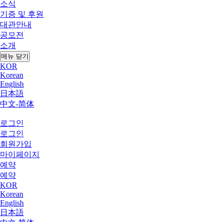
소식
기증 및 후원
대관안내
공모전
소개
메뉴 닫기
KOR
Korean
English
日本語
中文-简体
로그인
로그인
회원가입
마이페이지
예약
예약
KOR
Korean
English
日本語