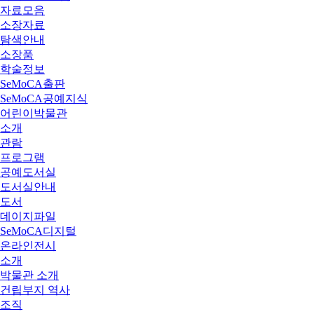
자료모음
소장자료
탐색안내
소장품
학술정보
SeMoCA출판
SeMoCA공예지식
어린이박물관
소개
관람
프로그램
공예도서실
도서실안내
도서
데이지파일
SeMoCA디지털
온라인전시
소개
박물관 소개
건립부지 역사
조직