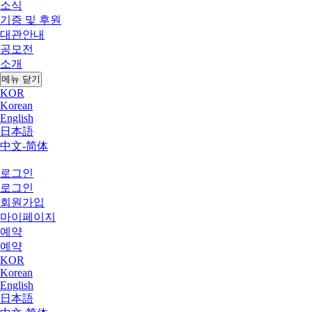
소식
기증 및 후원
대관안내
공모전
소개
메뉴 닫기
KOR
Korean
English
日本語
中文-简体
로그인
로그인
회원가입
마이페이지
예약
예약
KOR
Korean
English
日本語