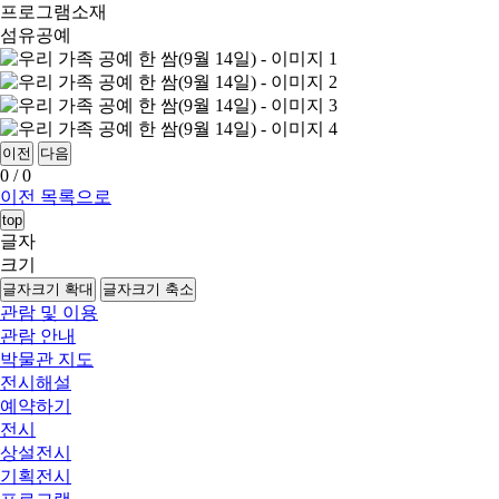
프로그램소재
섬유공예
이전
다음
0
/
0
이전
목록으로
top
글자
크기
글자크기 확대
글자크기 축소
관람 및 이용
관람 안내
박물관 지도
전시해설
예약하기
전시
상설전시
기획전시