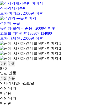
직사각제기수반
도자
이기조 , 2000년 이후
석양의 눈물
유리와 보석
김준용 , 2000년 이후
고도를 기다리며130307-134090
도자
배세진 , 2000년 이후
이전
다음
0
/
0
연관 인물
이전
다음
안나리사알라스탈로
장인/작가
박성원
장인/작가
박선민