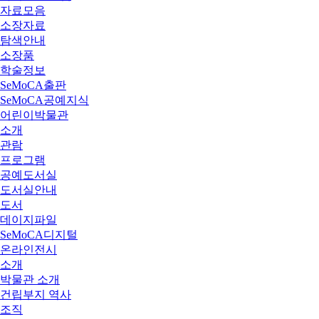
자료모음
소장자료
탐색안내
소장품
학술정보
SeMoCA출판
SeMoCA공예지식
어린이박물관
소개
관람
프로그램
공예도서실
도서실안내
도서
데이지파일
SeMoCA디지털
온라인전시
소개
박물관 소개
건립부지 역사
조직