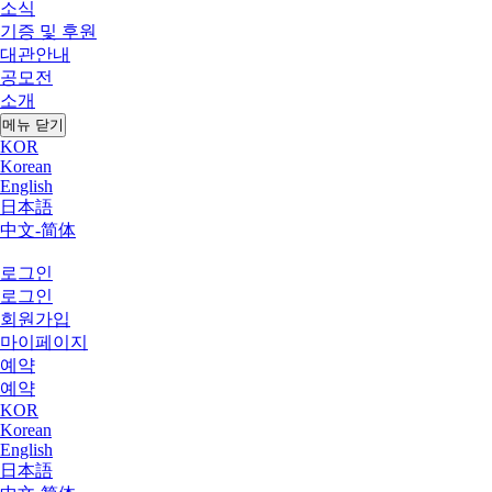
소식
기증 및 후원
대관안내
공모전
소개
메뉴 닫기
KOR
Korean
English
日本語
中文-简体
로그인
로그인
회원가입
마이페이지
예약
예약
KOR
Korean
English
日本語