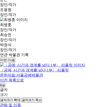
장인/작가
조용원
장인/작가
최병훈
장인/작가
최승천
장인/작가
박정석
장인/작가
연관 박물관 기록
이전
다음
〈공예, 시간과 경계를 넘다 1부〉 리플릿
문헌자료
서울공예박물관
이전
목록으로
top
글자
크기
글자크기 확대
글자크기 축소
관람 및 이용