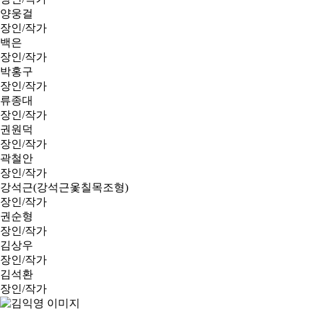
양웅걸
장인/작가
백은
장인/작가
박홍구
장인/작가
류종대
장인/작가
권원덕
장인/작가
곽철안
장인/작가
강석근(강석근옻칠목조형)
장인/작가
권순형
장인/작가
김상우
장인/작가
김석환
장인/작가